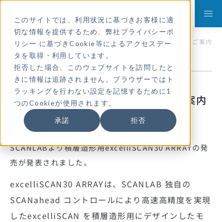
本
文
に
このサイトでは、利用状況に基づきお客様に適
ス
キ
切な情報を提供するため、弊社
プライバシーポ
ッ
TOP
ニュース
新製品 excelliSCAN30 ARRAYのご案内
リシー
に基づきCookie等によるアクセスデー
プ
す
タを取得・利用しています。
る
拒否した場合、このウェブサイトを訪問したと
きに情報は追跡されません。ブラウザーではト
2025.03.31
ラッキングを行わない設定を記憶するために1
新製品 excelliSCAN30 ARRAYのご案内
つのCookieが使用されます。
お知らせ
製品情報
承諾
拒否
SCANLABより積層造形用
excelliSCAN30 ARRAYの発
売が発表されました。
excelliSCAN30 ARRAYは、SCANLAB 独自の
SCANahead コントロールにより高速高精度を実現
したexcelliSCAN を積層造形用にデザインしたモ