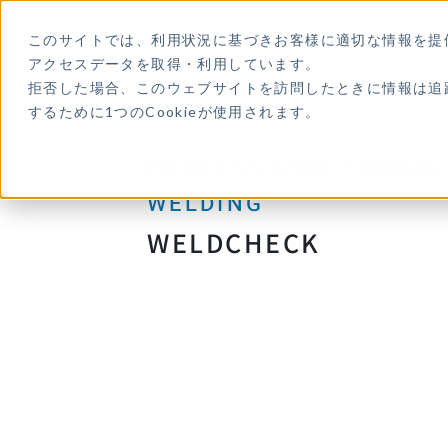
本
文
に
このサイトでは、利用状況に基づきお客様に適切な情報を提
ス
キ
アクセスデータを取得・利用しています。
ッ
拒否した場合、このウェブサイトを訪問したときに情報は追
プ
す
するために1つのCookieが使用されます。
る
WELDCHECK