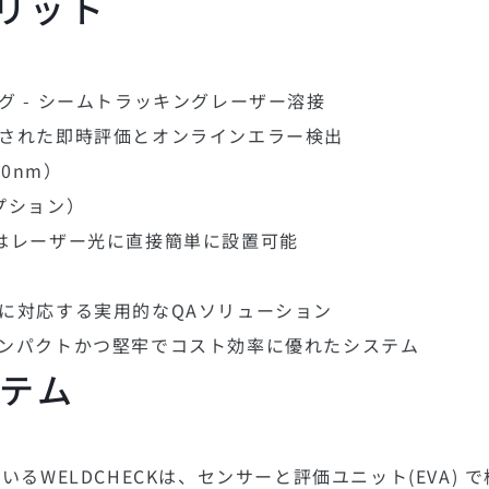
リット
 - シームトラッキングレーザー溶接
された即時評価とオンラインエラー検出
0nm）
プション）
はレーザー光に直接簡単に設置可能
に対応する実用的な
QA
ソリューション
ンパクトかつ堅牢でコスト効率に優れたシステム
ステム
るWELDCHECKは、センサーと評価ユニット(EVA) 